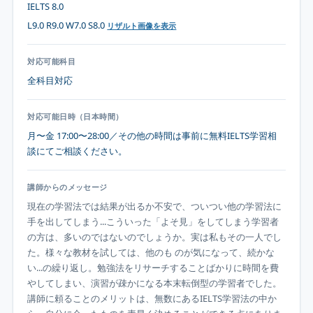
IELTS 8.0
L9.0 R9.0 W7.0 S8.0
リザルト画像を表示
対応可能科目
全科目対応
対応可能日時（日本時間）
月〜金 17:00〜28:00／その他の時間は事前に無料IELTS学習相
談にてご相談ください。
講師からのメッセージ
現在の学習法では結果が出るか不安で、ついつい他の学習法に
手を出してしまう...こういった「よそ見」をしてしまう学習者
の方は、多いのではないのでしょうか。実は私もその一人でし
た。様々な教材を試しては、他のも のが気になって、続かな
い...の繰り返し。勉強法をリサーチすることばかりに時間を費
やしてしまい、演習が疎かになる本末転倒型の学習者でした。 
講師に頼ることのメリットは、無数にあるIELTS学習法の中か