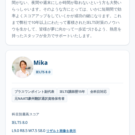
間がない、夜間や週末にしか時間が取れないという方も大勢い
らっしゃいます。そのような方にとっては、いかに短期間で効
率よくスコアアップをしていくかが成功の鍵になります。これ
まで弊社で10年以上にわたって蓄積されたIELTS対策のノウハ
ウを生かして、皆様が夢に向かって一歩近づけるよう、熱意を
持ったスタッフが全力でサポートいたします。
Mika
IELTS
8.0
プラスワンポイント副代表
IELTS講師歴15年
全科目対応
元NAATI豪州翻訳通訳資格保有者
科目別最高スコア
IELTS 8.0
L9.0 R8.5 W7.5 S8.0
リザルト画像を表示