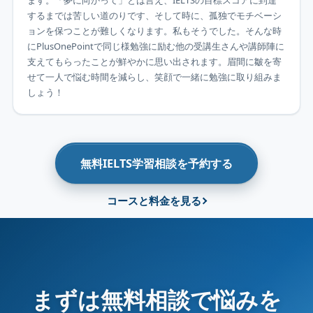
ます。「夢に向かって」とは言え、IELTSの目標スコアに到達
するまでは苦しい道のりです、そして時に、孤独でモチベーシ
ョンを保つことが難しくなります。私もそうでした。そんな時
にPlusOnePointで同じ様勉強に励む他の受講生さんや講師陣に
支えてもらったことが鮮やかに思い出されます。眉間に皺を寄
せて一人で悩む時間を減らし、笑顔で一緒に勉強に取り組みま
しょう！
無料IELTS学習相談を予約する
コースと料金を見る
まずは無料相談で悩みを