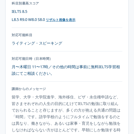
科目別最高スコア
IELTS 8.5
L8.5 R9.0 W8.0 S8.0
リザルト画像を表示
対応可能科目
ライティング・スピーキング
対応可能日時（日本時間）
月〜木曜日 11〜17時／その他の時間は事前に無料IELTS学習相
談にてご相談ください。
講師からのメッセージ
留学、大学・大学院進学、海外移住、ビザ・永住権申請など、
皆さまそれぞれの人生の目的にむけてIELTSの勉強に取り組ん
でおられることと存じますが、多くの方が抱える共通の問題は
「時間」です。語学学校のようにフルタイムで勉強をするのと
は異なり、働きながら、あるいは家事・育児をしながら勉強を
しなければならない方がほとんどです。早朝にしか勉強する時