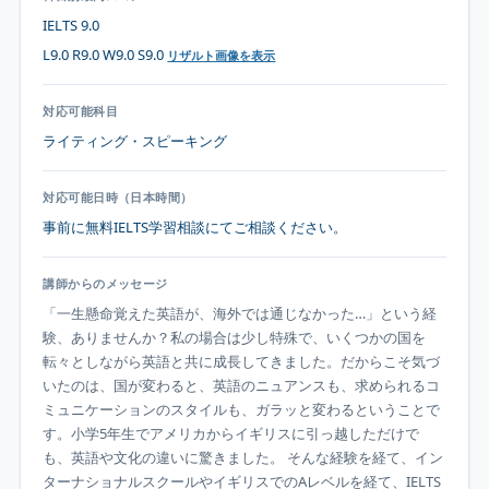
IELTS 9.0
L9.0 R9.0 W9.0 S9.0
リザルト画像を表示
対応可能科目
ライティング・スピーキング
対応可能日時（日本時間）
事前に無料IELTS学習相談にてご相談ください。
講師からのメッセージ
「一生懸命覚えた英語が、海外では通じなかった…」という経
験、ありませんか？私の場合は少し特殊で、いくつかの国を
転々としながら英語と共に成長してきました。だからこそ気づ
いたのは、国が変わると、英語のニュアンスも、求められるコ
ミュニケーションのスタイルも、ガラッと変わるということで
す。小学5年生でアメリカからイギリスに引っ越しただけで
も、英語や文化の違いに驚きました。 そんな経験を経て、イン
ターナショナルスクールやイギリスでのAレベルを経て、IELTS