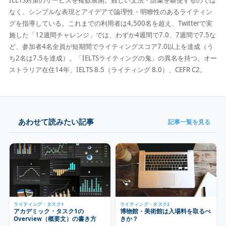
IELTS対策のサービスを複数展開。難しい文法・語彙を駆使するのでは
なく、シンプルな表現とアイデアで論理性・明瞭性のあるライティン
グを指導している。これまでの利用者は4,500名を超え、Twitterで実
施した「12週間チャレンジ」では、わずか4週間で7.0、7週間で7.5な
ど、参加者4名全員が短期間でライティングスコア7.0以上を達成（う
ち2名は7.5を達成）。「IELTSライティングの鬼」の異名を持つ。オー
ストラリア在住14年、IELTS 8.5（ライティング 8.0）、CEFR C2。
あわせて読みたい記事
記事一覧を見る
ライティング・タスク1
ライティング・タスク2
アカデミック・タスク1の
博物館・美術館は入場料を取るべ
Overview（概要文）の書き方
きか？