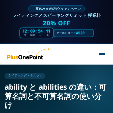
夏休み☆WS強化キャンペーン
ライティング／スピーキングサミット 授業料
20% OFF
12
:
09
:
54
:
09
WS20
クーポンコード
日
時間
分
秒
ライティング・タスク2
ability と abilities の違い：可
算名詞と不可算名詞の使い分
け