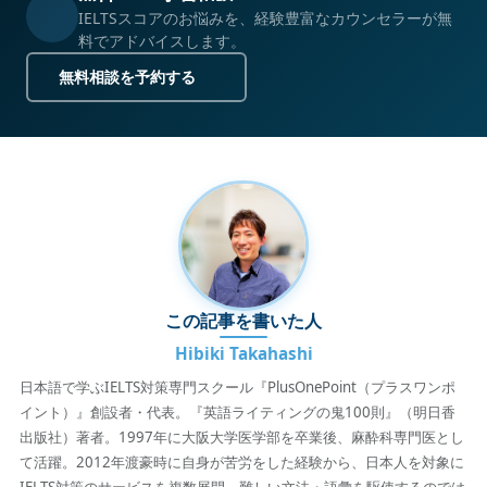
IELTSスコアのお悩みを、経験豊富なカウンセラーが無
料でアドバイスします。
無料相談を予約する
この記事を書いた人
Hibiki Takahashi
日本語で学ぶIELTS対策専門スクール『PlusOnePoint（プラスワンポ
イント）』創設者・代表。『英語ライティングの鬼100則』（明日香
出版社）著者。1997年に大阪大学医学部を卒業後、麻酔科専門医とし
て活躍。2012年渡豪時に自身が苦労をした経験から、日本人を対象に