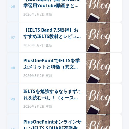
学習用YouTube動画まとめ
06
12選（異文化の魔法）
2026年8月2日 更新
【IELTS Band 7.5取得】お
すすめIELTS教材とレビュー
07
11選（異文化の魔法）
2026年8月2日 更新
PlusOnePointでIELTSを学
ぶメリットと特徴（異文化
08
の魔法）
2026年8月2日 更新
IELTSを勉強するならまずこ
れを読むべし！（オースト
09
ラリア留学センター）
2026年8月2日 更新
PlusOnePointオンラインサ
ロンIELTS SQUARE卒業生