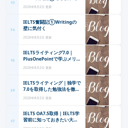
23
2026年8月2日 更新
IELTS奮闘記①Writingの
壁に気付く
24
2026年8月2日 更新
IELTSライティング7.0｜
PlusOnePointで学ぶメリッ
25
トと体験談
2026年8月2日 更新
IELTSライティング｜独学で
7.0を取得した勉強法を徹底
26
解説
2026年8月2日 更新
IELTS OA7.5取得｜IELTS学
習前に知っておきたい大切
27
なこと6つ【メンタル面】