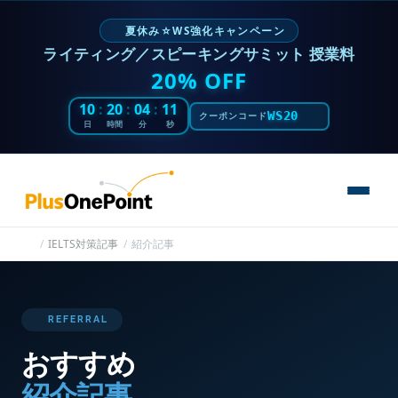
夏休み☆WS強化キャンペーン
ライティング／スピーキングサミット 授業料
20% OFF
10
:
20
:
04
:
10
WS20
クーポンコード
日
時間
分
秒
IELTS対策記事
紹介記事
REFERRAL
おすすめ
紹介記事