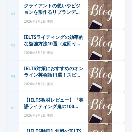
クライアントの想いやビジ
ョンを形作るリブランディ
02
ング（FLOURISH）
2026年8月2日 更新
IELTSライティングの効率的
な勉強方法10選（遠回りを
03
避けるために）（異文化の
2026年8月2日 更新
魔法）
IELTS対策におすすめのオン
ライン英会話11選！スピー
04
キング・ライティングを得
2026年8月2日 更新
意に（プロリア英会話）
【IELTS教材レビュー】『英
語ライティング鬼の100
05
則』高橋 響 著（異文化の魔
2026年8月2日 更新
法）
【IELTS動画】無料のIELTS