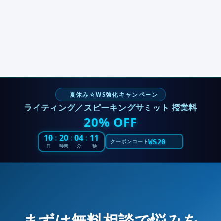
夏休み☆WS強化キャンペーン
ライティング／スピーキングサミット 授業料
20% OFF
10
:
20
:
04
:
10
WS20
クーポンコード
日
時間
分
秒
まずは無料相談で悩みを