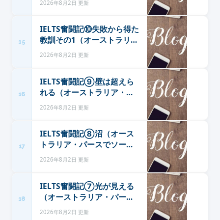
2026年8月2日 更新
ークな日々）
IELTS奮闘記⑩失敗から得た
教訓その1（オーストラリ
15
ア・パースでソーシャルワ
2026年8月2日 更新
ークな日々）
IELTS奮闘記⑨壁は超えら
れる（オーストラリア・パ
16
ースでソーシャルワークな
2026年8月2日 更新
日々）
IELTS奮闘記⑧沼（オース
トラリア・パースでソーシ
17
ャルワークな日々）
2026年8月2日 更新
IELTS奮闘記⑦光が見える
（オーストラリア・パース
18
でソーシャルワークな
2026年8月2日 更新
日々）