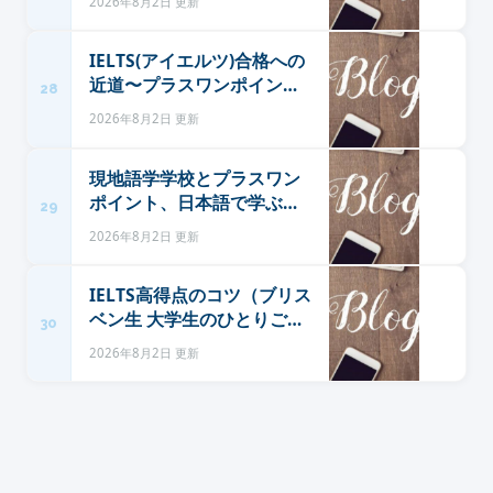
2026年8月2日 更新
IELTS(アイエルツ)合格への
近道〜プラスワンポイン
28
ト〜（オーストラリア留学
2026年8月2日 更新
センター）
現地語学学校とプラスワン
ポイント、日本語で学ぶ
29
IELTSの比較へ（ブリスベン
2026年8月2日 更新
生活 大学生のひとりご
と。）
IELTS高得点のコツ（ブリス
ベン生 大学生のひとりご
30
と。）
2026年8月2日 更新