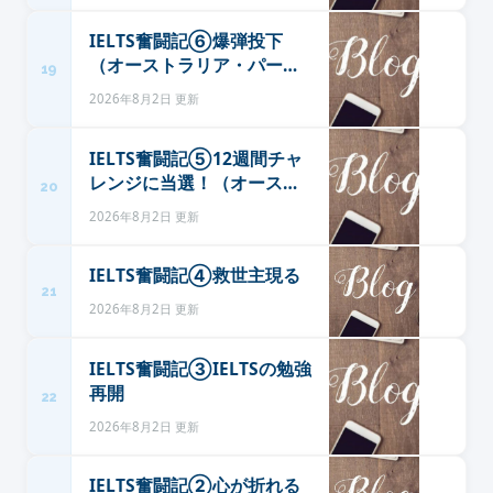
IELTS奮闘記⑥爆弾投下
（オーストラリア・パース
19
でソーシャルワークな
2026年8月2日 更新
日々）
IELTS奮闘記⑤12週間チャ
レンジに当選！（オースト
20
ラリア・パースでソーシャ
2026年8月2日 更新
ルワークな日々）
IELTS奮闘記④救世主現る
21
2026年8月2日 更新
IELTS奮闘記③IELTSの勉強
再開
22
2026年8月2日 更新
IELTS奮闘記②心が折れる