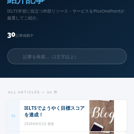
IELTS学習に役立つ外部リソース・サービスをPlusOnePointが
厳選してご紹介。
30
記事掲載中
ALL ARTICLES — 30 件
IELTSでようやく目標スコア
を達成！
01
2026年8月2日 更新