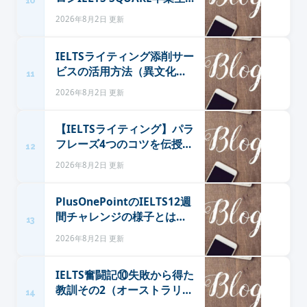
10
が語る、IELTS受験者に
2026年8月2日 更新
IELTS SQUARE がおすすめ
な理由
IELTSライティング添削サー
ビスの活用方法（異文化の
11
魔法）
2026年8月2日 更新
【IELTSライティング】パラ
フレーズ4つのコツを伝授！
12
（異文化の魔法）
2026年8月2日 更新
PlusOnePointのIELTS12週
間チャレンジの様子とは？
13
スコアアップのために私が
2026年8月2日 更新
したこと（異文化の魔法）
IELTS奮闘記⑩失敗から得た
教訓その2（オーストラリ
14
ア・パースでソーシャルワ