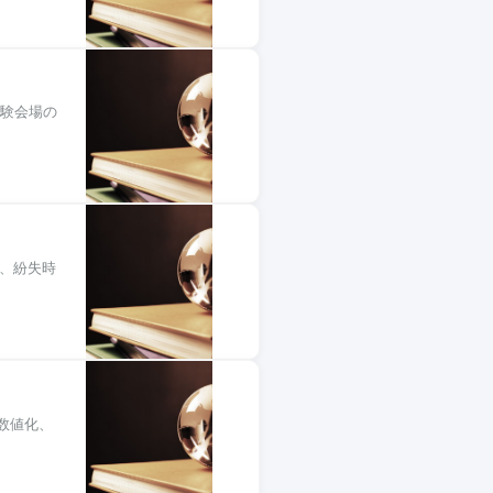
受験会場の
方、紛失時
数値化、