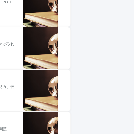
2001
アが取れ
見方、技
問題...