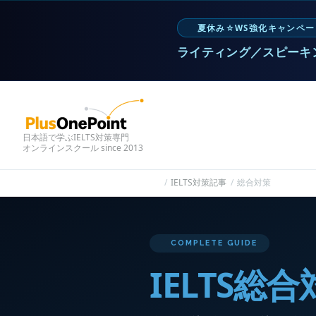
夏休み☆WS強化キャンペー
ライティング／スピーキ
日本語で学ぶIELTS対策専門
オンラインスクール since 2013
IELTS対策記事
総合対策
COMPLETE GUIDE
IELTS総