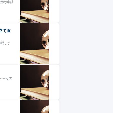
。費用や申請
立て直
解説しま
ューを高