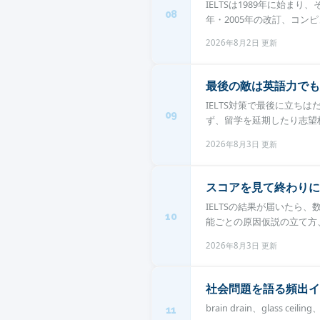
IELTSは1989年に始まり、
08
年・2005年の改訂、コンピュ.
2026年8月2日 更新
最後の敵は英語力でも
IELTS対策で最後に立
09
ず、留学を延期したり志望校
2026年8月3日 更新
スコアを見て終わりに
IELTSの結果が届いた
10
能ごとの原因仮説の立て方、
2026年8月3日 更新
社会問題を語る頻出イディオム
brain drain、glass ce
11