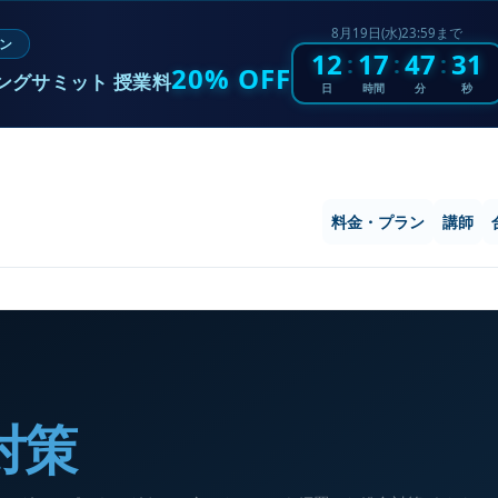
8月19日(水)23:59まで
ン
12
17
47
30
:
:
:
20% OFF
ングサミット 授業料
日
時間
分
秒
料金・プラン
講師
合対策