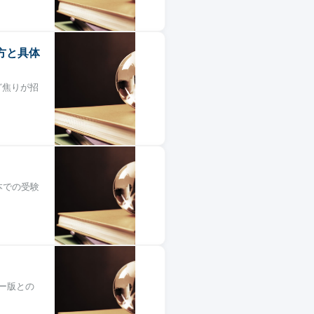
方と具体
ど焦りが招
日本での受験
ター版との