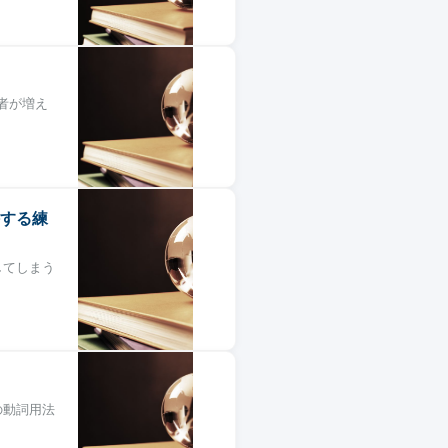
者が増え
する練
してしまう
の動詞用法