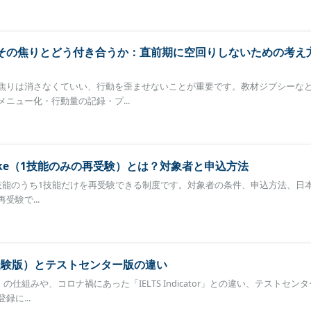
その焦りとどう付き合うか：直前期に空回りしないための考え
月。焦りは消さなくていい、行動を歪ませないことが重要です。教材ジプシーな
ニュー化・行動量の記録・プ...
ll Retake（1技能のみの再受験）とは？対象者と申込方法
 Retakeは4技能のうち1技能だけを再受験できる制度です。対象者の条件、申込方法、
験で...
（自宅受験版）とテストセンター版の違い
受験版）の仕組みや、コロナ禍にあった「IELTS Indicator」との違い、テストセン
に...