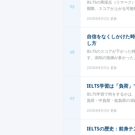
IELTSの再採点（リマーク）
05
期限、スコアが上がる可能性、
2026年8月2日 更新
自信をなくしかけた時
し方
IELTSのスコアが下がっ
06
す。添削の指摘が多かった、
2026年8月5日 更新
IELTS学習は「負
IELTS学習で何をする
07
負荷・中負荷・低負荷の3段
2026年8月3日 更新
IELTSの歴史：前身