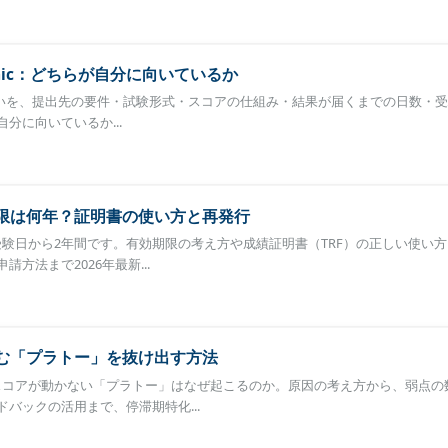
cademic：どちらが自分に向いているか
emicの違いを、提出先の要件・試験形式・スコアの仕組み・結果が届くまでの日数・
分に向いているか...
効期限は何年？証明書の使い方と再発行
は受験日から2年間です。有効期限の考え方や成績証明書（TRF）の正しい使い
方法まで2026年最新...
悩む「プラトー」を抜け出す方法
Sのスコアが動かない「プラトー」はなぜ起こるのか。原因の考え方から、弱点の
バックの活用まで、停滞期特化...