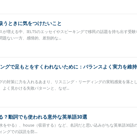
を扱うときに気をつけたいこと
スが増える中、IELTSのエッセイやスピーキングで移民の話題を持ち出す受験
題ない一方、感情的、差別的な...
ングで足もとをすくわれないために：バランスよく実力を維持
グの対策に力を入れるあまり、リスニング・リーディングの実戦感覚を落と
よく見かける失敗パターンと、なぜ...
える？動詞でも使われる意外な英単語30選
er（水をやる）、house（収容する）など、名詞だと思い込みがちな英単語30語
ングでの誤読を防...