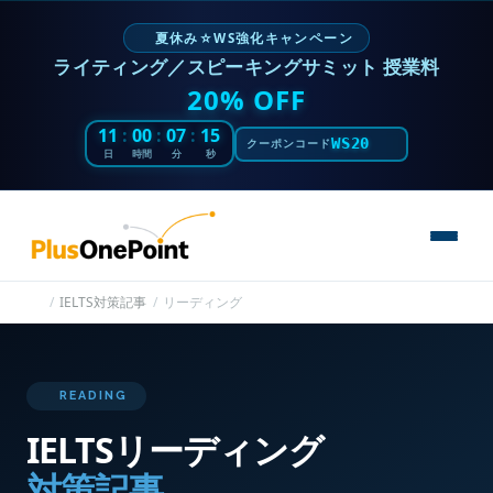
夏休み☆WS強化キャンペーン
ライティング／スピーキングサミット 授業料
20% OFF
11
:
00
:
07
:
15
WS20
クーポンコード
日
時間
分
秒
IELTS対策記事
リーディング
READING
IELTSリーディング
対策記事