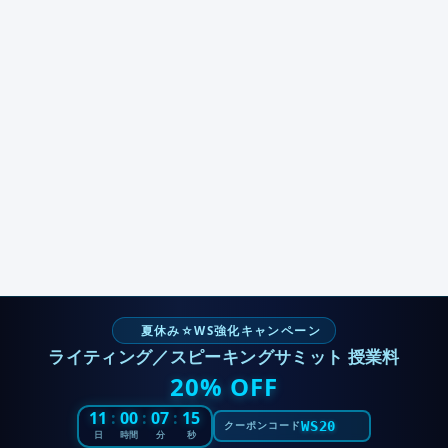
夏休み☆WS強化キャンペーン
ライティング／スピーキングサミット 授業料
20% OFF
11
:
00
:
07
:
15
WS20
クーポンコード
日
時間
分
秒