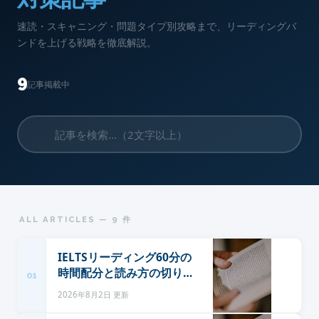
速読・スキャニング・問題タイプ別攻略まで、リーディングバ
ンドを上げる戦略を徹底解説。
9
記事掲載中
ALL ARTICLES — 9 件
IELTSリーディング60分の
時間配分と読み方の切り替
01
え
2026年8月2日 更新