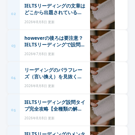
IELTSリーディングの文章は
どこから出題されているの
02
か：苦手ジャンルは
2026年8月8日 更新
YouTubeで克服する
howeverの後ろは要注意？
IELTSリーディングで設問化
03
されやすい論理マーカー
2026年7月8日 更新
リーディングのパラフレー
ズ（言い換え）を見抜く読
04
み方トレーニング
2026年8月8日 更新
IELTSリーディング設問タイ
プ完全攻略【全種類の解き
05
方を解説】
2026年8月8日 更新
IELTSリーディングのメンタ