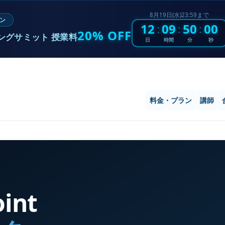
8月19日(水)23:59まで
ン
12
09
49
59
:
:
:
20% OFF
ングサミット 授業料
日
時間
分
秒
料金・プラン
講師
int