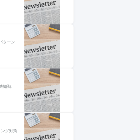
パターン
法知識、
ィング対策