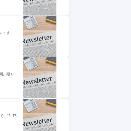
ントま
時間が足り
、IELTS