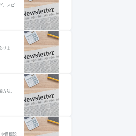
グ、スピ
ありま
備方法、
方や目標設