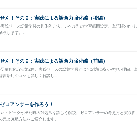
せん！その２：実践による語彙力強化編（後編）
ための実践ベース語彙学習の具体的方法。レベル別の学習範囲設定、単語帳の作り
説します。...
せん！その２：実践による語彙力強化編（前編）
めの語彙強化方法第2弾。実践ベースの語彙学習とは？記憶に残りやすい理由、
書活用のコツを詳しく解説し...
ゼロアンサーを作ろう！
知らないトピックが出た時の対処法を詳しく解説。ゼロアンサーの考え方と実践例
罠と克服方法をご紹介します。...