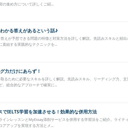
の進め方について詳しくご紹...
わかる答えがあるという話♪
く前に答えが予想できる問題の特徴と対策方法を詳しく解説。先読みスキルと頻出
直結する実践的なテクニックを...
グ力だけにあらず！
得点を取るために必要なスキルを詳しく解説。先読みスキル、リーディング力、文
、総合的なアプローチで確実に...
スでIELTS学習を加速させる！効果的な併用方法
インレッスンとMyEssay添削サービスを併用する学習法をご紹介。ライテ
アアップを実現する方法とメ...