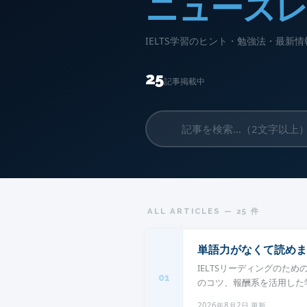
ニュース
IELTS学習のヒント・勉強法・最
25
記事掲載中
ALL ARTICLES — 25 件
単語力がなくて読めま
IELTSリーディングのた
01
のコツ、報酬系を活用した学
2026年8月2日 更新