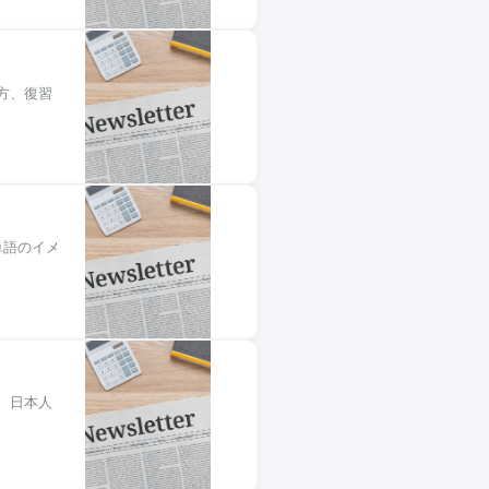
方、復習
単語のイメ
、日本人