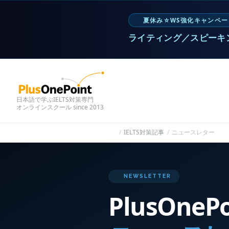
夏休み☆WS強化キャンペー
ライティング／スピーキ
日本語で学ぶIELTS対策専門
オンラインスクール since 2013
IELTS対策記事
ニュースレター
NEWSLETTER
PlusOnePo