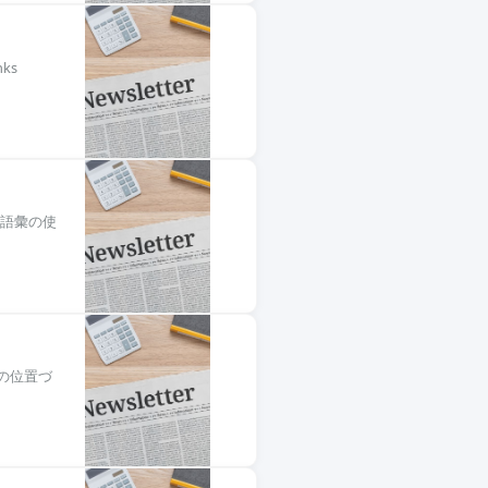
ks
な語彙の使
の位置づ