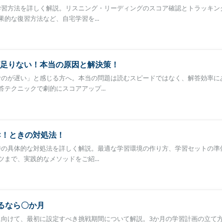
べき学習方法を詳しく解説。リスニング・リーディングのスコア確認とトラッキン
的な復習方法など、自宅学習を...
足りない！本当の原因と解決策！
「読むのが遅い」と感じる方へ。本当の問題は読むスピードではなく、解答効率に
テクニックで劇的にスコアアップ...
<！ときの対処法！
ない時の具体的な対処法を詳しく解説。最適な学習環境の作り方、学習セットの準
まで、実践的なメソッドをご紹...
めるなら〇か月
方に向けて、最初に設定すべき挑戦期間について解説。3か月の学習計画の立て