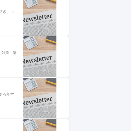
防ぎ、目
の対策、避
ある基本