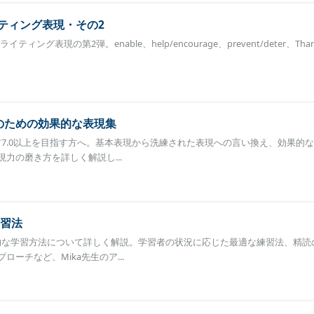
ライティング表現・その2
すライティング表現の第2弾。enable、help/encourage、prevent/deter、Than
上のための効果的な表現集
コア7.0以上を目指す方へ。基本表現から洗練された表現への言い換え、効果的
力の磨き方を詳しく解説し...
習法
効果的な学習方法について詳しく解説。学習者の状況に応じた最適な練習法、精読
ーチなど、Mika先生のア...