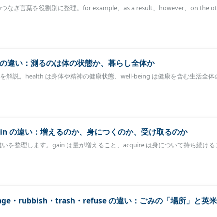
言葉を役割別に整理。for example、as a result、however、on the ot
health の違い：測るのは体の状態か、暮らし全体か
th の違いを解説。health は身体や精神の健康状態、well-being は健康を含む生活
・obtain の違い：増えるのか、身につくのか、受け取るのか
ain の違いを整理します。gain は量が増えること、acquire は身について持ち続け
arbage・rubbish・trash・refuse の違い：ごみの「場所」と