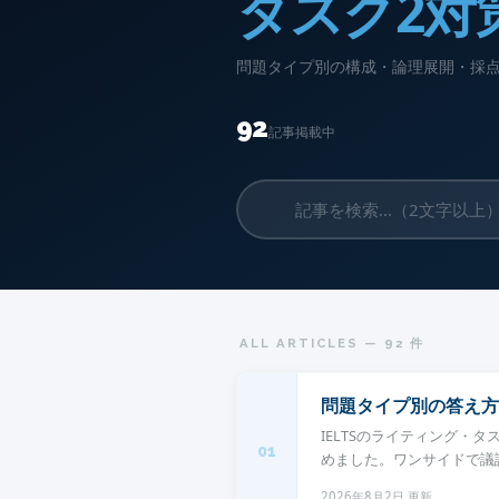
タスク2対
問題タイプ別の構成・論理展開・採点
92
記事掲載中
ALL ARTICLES — 92 件
問題タイプ別の答え方
IELTSのライティング・
01
めました。ワンサイドで議論
2026年8月2日 更新