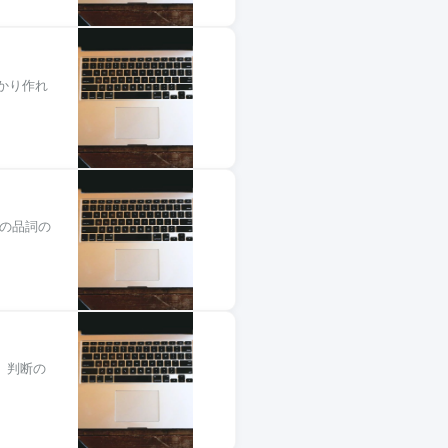
かり作れ
n の品詞の
す。判断の