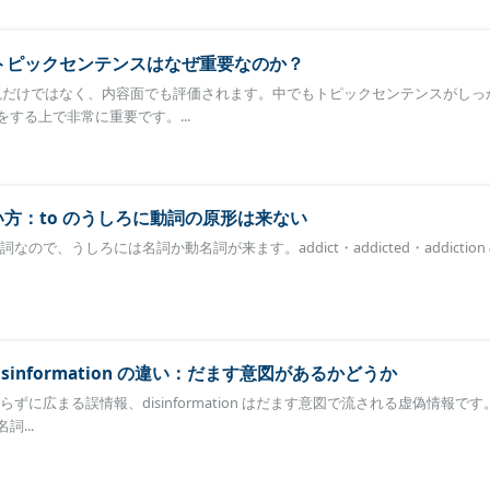
】トピックセンテンスはなぜ重要なのか？
は表現だけではなく、内容面でも評価されます。中でもトピックセンテンスがしっ
する上で非常に重要です。...
o の使い方：to のうしろに動詞の原形は来ない
to は前置詞なので、うしろには名詞か動名詞が来ます。addict・addicted・addictio
 と disinformation の違い：だます意図があるかどうか
誤りと知らずに広まる誤情報、disinformation はだます意図で流される虚偽情報で
...