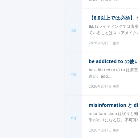
【6.0以上では必須
IELTSライティングで
02
ていることはスコアメイクを
2026年8月2日 更新
be addicted t
be addicted to の 
03
違い、add...
2026年8月7日 更新
misinformation
misinformation は
04
手がかりになる語、不可算名詞
2026年8月7日 更新