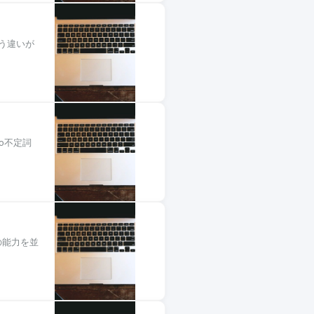
いう違いが
to不定詞
別の能力を並