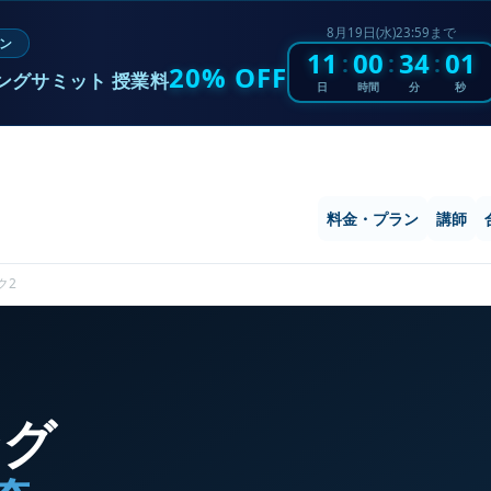
8月19日(水)23:59まで
ン
11
00
34
00
:
:
:
20% OFF
ングサミット 授業料
日
時間
分
秒
料金・プラン
講師
ク2
ング