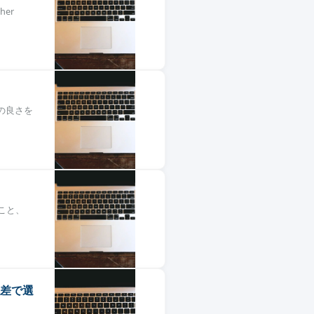
her
全体の良さを
ること、
英米差で選