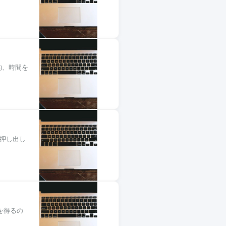
接的、時間を
な押し出し
報を得るの