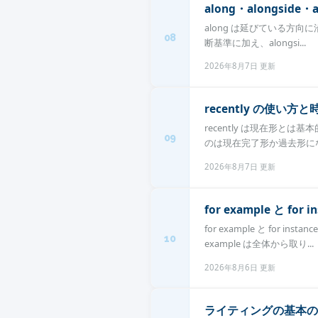
along・alongsid
along は延びている方向に
08
断基準に加え、alongsi...
2026年8月7日 更新
recently の使
recently は現在形
09
のは現在完了形か過去形にな
2026年8月7日 更新
for example と f
for example と f
10
example は全体から取り...
2026年8月6日 更新
ライティングの基本のつな