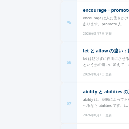
encourage・pro
encourage は人に働きか
05
あります。promote 人...
2026年8月7日 更新
let と allow 
let は妨げずに自由にさせる
06
という形の違いに加えて、allo
2026年8月7日 更新
ability と abil
ability は、意味によ
07
べるなら abilities です。t...
2026年8月7日 更新