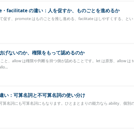
mote・facilitate の違い：人を促すか、ものごとを進めるか
けて促す、promote はものごとを推し進める、facilitate はしやすくする、と
の違い：妨げないのか、権限をもって認めるのか
こと、allow は権限や判断を持つ側が認めることです。let は原形、allow は 
...
ities の違い：可算名詞と不可算名詞の使い分け
って不可算名詞にも可算名詞にもなります。ひとまとまりの能力なら ability、個