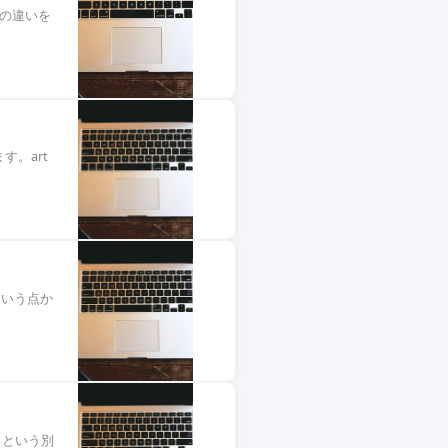
e の違いを
ます。art
という点か
」という別