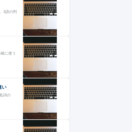
す。3語の判
一緒に使う
の違い
、名詞の