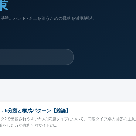
策
基準。バンド7以上を狙うための戦略を徹底解説。
：6分類と構成パターン【総論】
タスク2で出題されやすい6つの問題タイプについて、問題タイプ別の回答の注
をした方が有利？両サイドの...