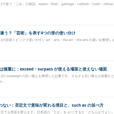
使う「ごみ」の英語、waste・litter・garbage・rubbish・trash・refus
ts はどう違う？「芸術」を表す4つの形の使い分け
の芸術トピックで迷いやすい art・arts・the art・the arts の違いを整理し
換えは慎重に：exceed・surpass が使える場面と使えない場面
ク2の outweigh の言い換えを整理した記事です。そもそも言い換えが必要か
...
に使わない：否定文で意味が変わる境目と、such as の並べ方
も否定文でも意味を変えます。日本語の「とか」を or にすると「どちらかでよい