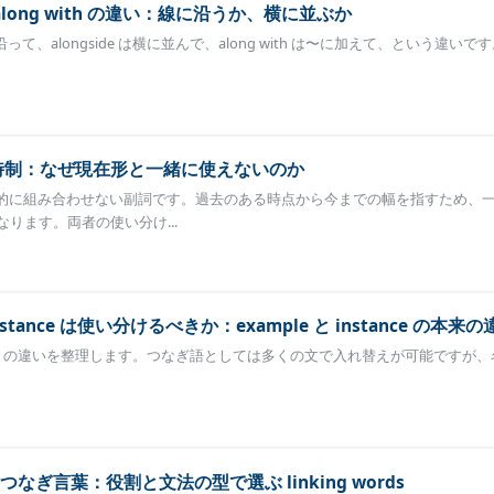
e・along with の違い：線に沿うか、横に並ぶか
沿って、alongside は横に並んで、along with は〜に加えて、という違いで
い方と時制：なぜ現在形と一緒に使えないのか
とは基本的に組み合わせない副詞です。過去のある時点から今までの幅を指すため、
ります。両者の使い分け...
or instance は使い分けるべきか：example と instance の本来
or instance の違いを整理します。つなぎ語としては多くの文で入れ替えが可能ですが
ぎ言葉：役割と文法の型で選ぶ linking words