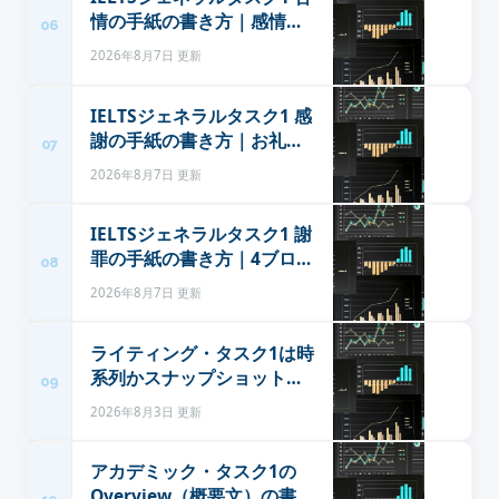
情の手紙の書き方｜感情で
06
はなく事実で書く型と定型
2026年8月7日 更新
表現
IELTSジェネラルタスク1 感
謝の手紙の書き方｜お礼を
07
具体化する型と初級の定型
2026年8月7日 更新
表現
IELTSジェネラルタスク1 謝
罪の手紙の書き方｜4ブロッ
08
クの型と初級から使える定
2026年8月7日 更新
型表現
ライティング・タスク1は時
系列かスナップショット
09
か：横軸で見分けて動詞を
2026年8月3日 更新
選ぶ
アカデミック・タスク1の
Overview（概要文）の書き