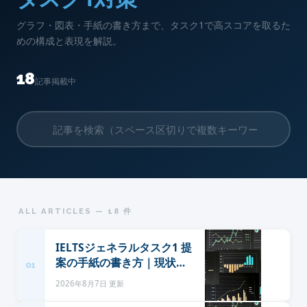
グラフ・図表・手紙の書き方まで、タスク1で高スコアを取るた
めの構成と表現を解説。
18
記事掲載中
ALL ARTICLES — 18 件
IELTSジェネラルタスク1 提
案の手紙の書き方｜現状・
01
提案・効果の順で書く型と
2026年8月7日 更新
定型表現