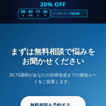
20% OFF
09
:
03
:
11
:
55
WS20
クーポンコード
日
時間
分
秒
まずは無料相談で悩みを
お聞かせください
IELTS講師があなたの目標達成までの最短ルー
トをご提案します。
無料相談を予約する