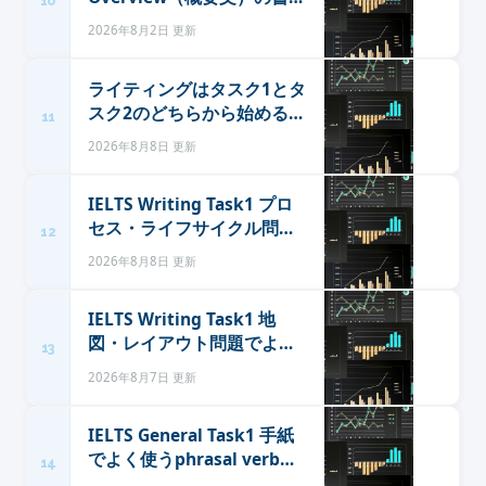
10
方
2026年8月2日 更新
ライティングはタスク1とタ
スク2のどちらから始めるべ
11
きか
2026年8月8日 更新
IELTS Writing Task1 プロ
セス・ライフサイクル問題
12
でよく使う表現まとめ｜順
2026年8月8日 更新
序・受動態・循環表現
IELTS Writing Task1 地
図・レイアウト問題でよく
13
使う表現まとめ｜位置関
2026年8月7日 更新
係・変化を表す動詞・語彙
IELTS General Task1 手紙
でよく使うphrasal verb集
14
｜場面別・フォーマル度別