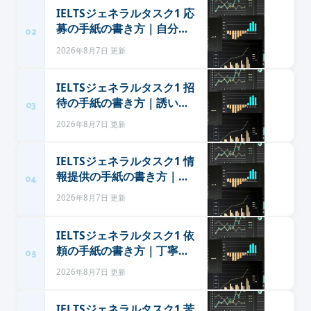
IELTSジェネラルタスク1 応
募の手紙の書き方｜自分を
02
売り込む順番と初級から使
2026年8月7日 更新
える定型表現
IELTSジェネラルタスク1 招
待の手紙の書き方｜誘いと
03
必要な情報を両立させる型
2026年8月7日 更新
と定型表現
IELTSジェネラルタスク1 情
報提供の手紙の書き方｜順
04
序立てて説明する型と定型
2026年8月7日 更新
表現
IELTSジェネラルタスク1 依
頼の手紙の書き方｜丁寧さ3
05
段階の使い分けと定型表現
2026年8月7日 更新
IELTSジェネラルタスク1 苦