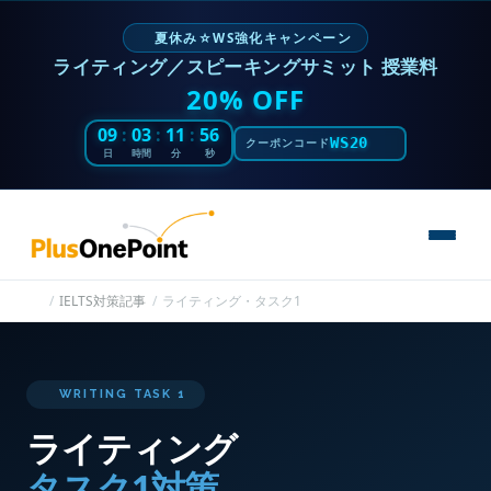
夏休み☆WS強化キャンペーン
ライティング／スピーキングサミット 授業料
20% OFF
09
:
03
:
11
:
55
WS20
クーポンコード
日
時間
分
秒
IELTS対策記事
ライティング・タスク1
WRITING TASK 1
ライティング
タスク1対策