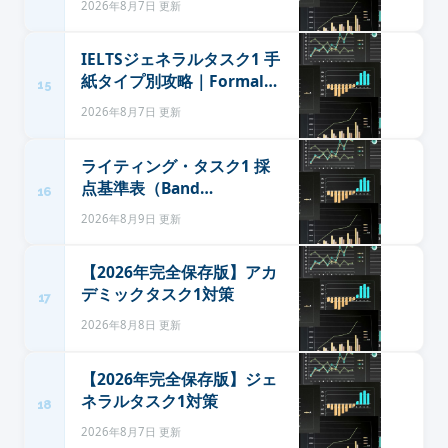
2026年8月7日 更新
に整理
IELTSジェネラルタスク1 手
紙タイプ別攻略｜Formal・
15
Semi-formal・Informalの
2026年8月7日 更新
書き分け
ライティング・タスク1 採
点基準表（Band
16
Descriptors）：2023年5月
2026年8月9日 更新
改訂で何が変わったのか
【2026年完全保存版】アカ
デミックタスク1対策
17
2026年8月8日 更新
【2026年完全保存版】ジェ
ネラルタスク1対策
18
2026年8月7日 更新