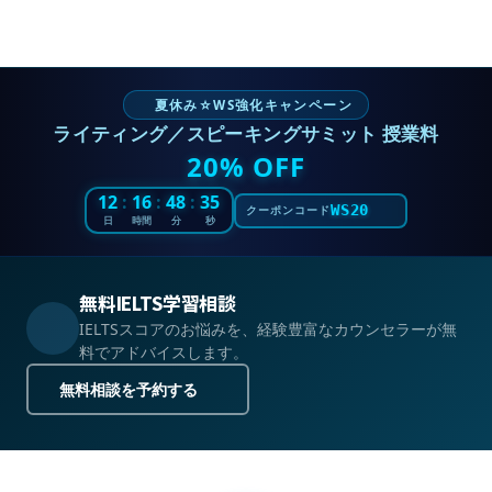
夏休み☆WS強化キャンペーン
ライティング／スピーキングサミット 授業料
20% OFF
12
:
16
:
48
:
33
WS20
クーポンコード
日
時間
分
秒
無料IELTS学習相談
IELTSスコアのお悩みを、経験豊富なカウンセラーが無
料でアドバイスします。
無料相談を予約する