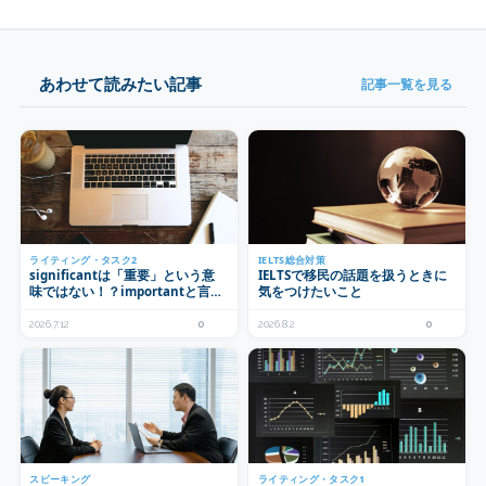
あわせて読みたい記事
記事一覧を見る
ライティング・タスク2
IELTS総合対策
significantは「重要」という意
IELTSで移民の話題を扱うときに
味ではない！？importantと言い
気をつけたいこと
換えられる場合・言い換えられな
い場合
2026.7.12
0
2026.8.2
0
スピーキング
ライティング・タスク1