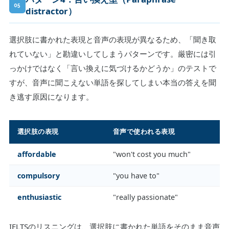
05
distractor）
選択肢に書かれた表現と音声の表現が異なるため、「聞き取
れていない」と勘違いしてしまうパターンです。厳密には引
っかけではなく「言い換えに気づけるかどうか」のテストで
すが、音声に聞こえない単語を探してしまい本当の答えを聞
き逃す原因になります。
選択肢の表現
音声で使われる表現
affordable
"won't cost you much"
compulsory
"you have to"
enthusiastic
"really passionate"
IELTSのリスニングは、選択肢に書かれた単語をそのまま音声