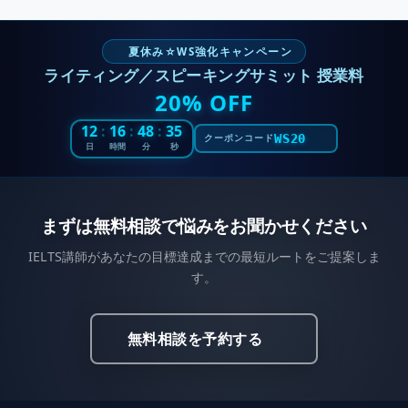
夏休み☆WS強化キャンペーン
ライティング／スピーキングサミット 授業料
20% OFF
12
:
16
:
48
:
33
WS20
クーポンコード
日
時間
分
秒
まずは無料相談で悩みをお聞かせください
IELTS講師があなたの目標達成までの最短ルートをご提案しま
す。
無料相談を予約する