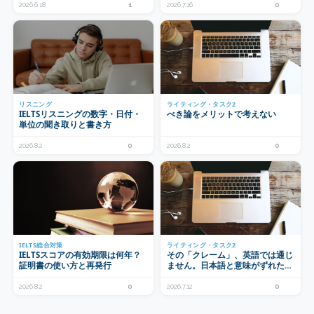
2026.6.18
1
2026.7.16
0
リスニング
ライティング・タスク2
IELTSリスニングの数字・日付・
べき論をメリットで考えない
単位の聞き取りと書き方
2026.8.2
0
2026.8.2
0
IELTS総合対策
ライティング・タスク2
IELTSスコアの有効期限は何年？
その「クレーム」、英語では通じ
証明書の使い方と再発行
ません。日本語と意味がずれたカ
タカナ動詞4選
2026.8.2
0
2026.7.12
0