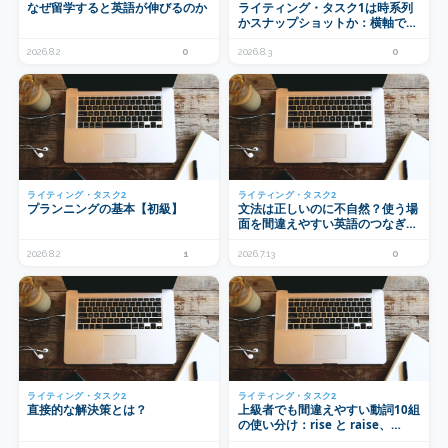
なぜ留学すると英語が伸びるのか
ライティング・タスク1は時系列
かスナップショットか：横軸で見
分けて動詞を選ぶ
2026.8.2
0
2026.8.3
0
ライティング・タスク2
ライティング・タスク2
プランニングの基本【初級】
文法は正しいのに不自然？使う場
面を間違えやすい英語のつなぎ表
現6選：in terms of・as for・on
the contrary ほか
2026.8.2
1
2026.7.13
0
ライティング・タスク2
ライティング・タスク2
直接的な解決策とは？
上級者でも間違えやすい動詞10組
の使い分け：rise と raise、
claim と argue