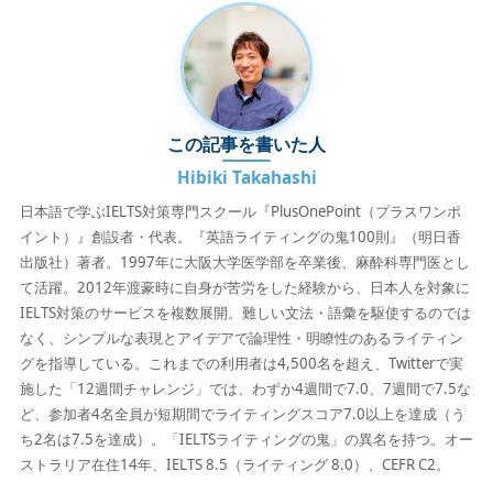
この記事を書いた人
Hibiki Takahashi
日本語で学ぶIELTS対策専門スクール『PlusOnePoint（プラスワンポ
イント）』創設者・代表。『英語ライティングの鬼100則』（明日香
出版社）著者。1997年に大阪大学医学部を卒業後、麻酔科専門医とし
て活躍。2012年渡豪時に自身が苦労をした経験から、日本人を対象に
IELTS対策のサービスを複数展開。難しい文法・語彙を駆使するのでは
なく、シンプルな表現とアイデアで論理性・明瞭性のあるライティン
グを指導している。これまでの利用者は4,500名を超え、Twitterで実
施した「12週間チャレンジ」では、わずか4週間で7.0、7週間で7.5な
ど、参加者4名全員が短期間でライティングスコア7.0以上を達成（う
ち2名は7.5を達成）。「IELTSライティングの鬼」の異名を持つ。オー
ストラリア在住14年、IELTS 8.5（ライティング 8.0）、CEFR C2。