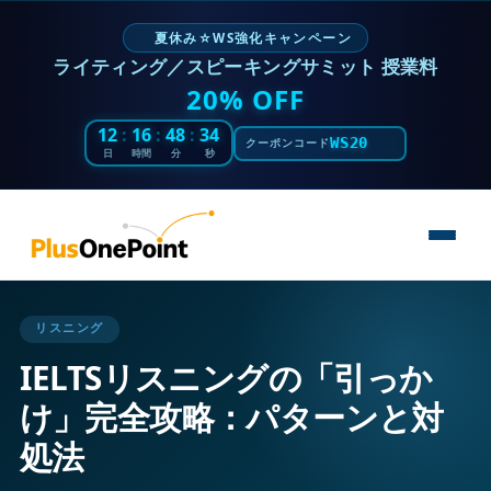
夏休み☆WS強化キャンペーン
ライティング／スピーキングサミット 授業料
20% OFF
12
:
16
:
48
:
33
WS20
クーポンコード
日
時間
分
秒
リスニング
IELTSリスニングの「引っか
け」完全攻略：パターンと対
処法