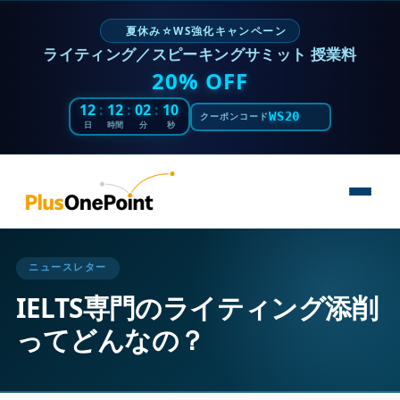
夏休み☆WS強化キャンペーン
ライティング／スピーキングサミット 授業料
20% OFF
12
:
12
:
02
:
08
WS20
クーポンコード
日
時間
分
秒
ニュースレター
IELTS専門のライティング添削
ってどんなの？