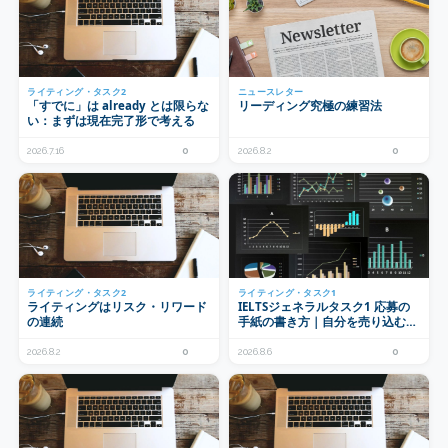
ライティング・タスク2
ニュースレター
「すでに」は already とは限らな
リーディング究極の練習法
い：まずは現在完了形で考える
2026.7.16
0
2026.8.2
0
ライティング・タスク2
ライティング・タスク1
ライティングはリスク・リワード
IELTSジェネラルタスク1 応募の
の連続
手紙の書き方｜自分を売り込む順
番と初級から使える定型表現
2026.8.2
0
2026.8.6
0