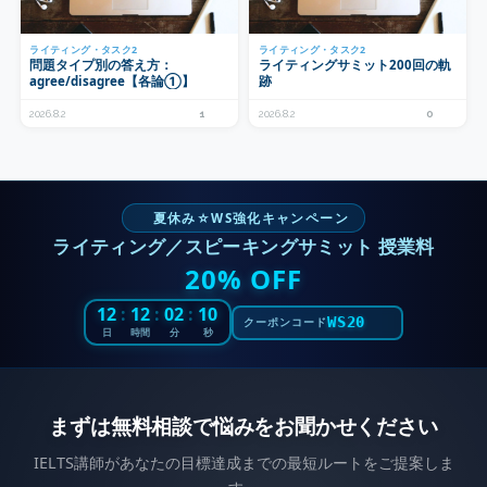
ライティング・タスク2
ライティング・タスク2
問題タイプ別の答え方：
ライティングサミット200回の軌
agree/disagree【各論①】
跡
2026.8.2
1
2026.8.2
0
夏休み☆WS強化キャンペーン
ライティング／スピーキングサミット 授業料
20% OFF
12
:
12
:
02
:
08
WS20
クーポンコード
日
時間
分
秒
まずは無料相談で悩みをお聞かせください
IELTS講師があなたの目標達成までの最短ルートをご提案しま