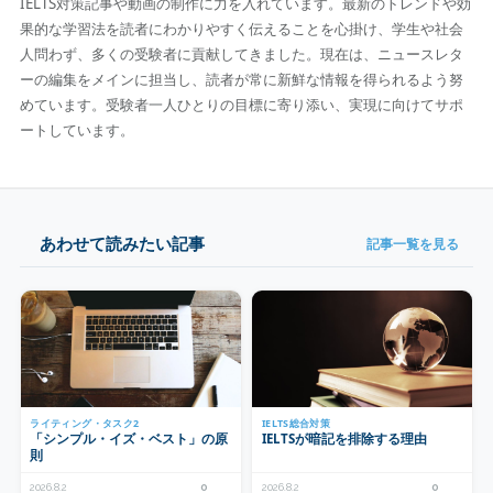
IELTS対策記事や動画の制作に力を入れています。最新のトレンドや効
果的な学習法を読者にわかりやすく伝えることを心掛け、学生や社会
人問わず、多くの受験者に貢献してきました。現在は、ニュースレタ
ーの編集をメインに担当し、読者が常に新鮮な情報を得られるよう努
めています。受験者一人ひとりの目標に寄り添い、実現に向けてサポ
ートしています。
あわせて読みたい記事
記事一覧を見る
ライティング・タスク2
IELTS総合対策
「シンプル・イズ・ベスト」の原
IELTSが暗記を排除する理由
則
2026.8.2
0
2026.8.2
0