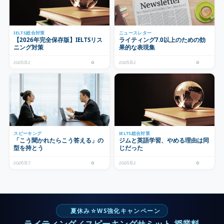
IELTS総合対策
ニュースレター
【2026年完全保存版】IELTSリス
ライティング7.0以上のための効
ニング対策
果的な表現集
2026.8.2
0
2026.8.2
0
スピーキング
IELTS総合対策
「こう聞かれたらこう答える」の
ジムと英語学習、やめる理由は同
型を持とう
じだった
2026.8.7
0
2026.8.2
0
夏休み☆WS強化キャンペーン
ライティング／スピーキングサミット 授業料