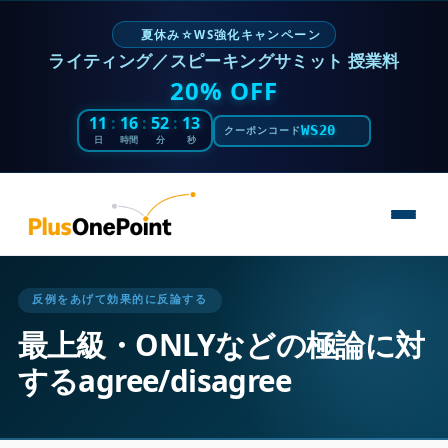
夏休み☆WS強化キャンペーン
ライティング／スピーキングサミット 授業料
20% OFF
11
:
16
:
52
:
12
WS20
クーポンコード
日
時間
分
秒
反例をあげて効果的に反論する
最上級・ONLYなどの極論に対
するagree/disagree