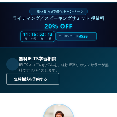
夏休み☆WS強化キャンペーン
ライティング／スピーキングサミット 授業料
20% OFF
11
:
16
:
52
:
12
WS20
クーポンコード
日
時間
分
秒
無料IELTS学習相談
IELTSスコアのお悩みを、経験豊富なカウンセラーが無
料でアドバイスします。
無料相談を予約する