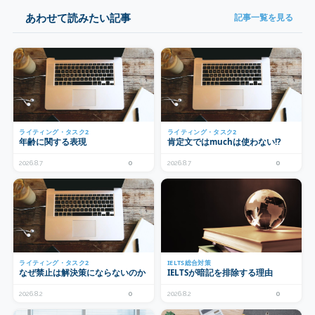
あわせて読みたい記事
記事一覧を見る
ライティング・タスク2
ライティング・タスク2
年齢に関する表現
肯定文ではmuchは使わない!?
2026.8.7
0
2026.8.7
0
ライティング・タスク2
IELTS総合対策
なぜ禁止は解決策にならないのか
IELTSが暗記を排除する理由
2026.8.2
0
2026.8.2
0