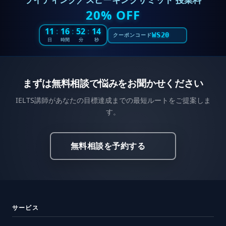
20% OFF
11
:
16
:
52
:
12
WS20
クーポンコード
日
時間
分
秒
まずは無料相談で悩みをお聞かせください
IELTS講師があなたの目標達成までの最短ルートをご提案しま
す。
無料相談を予約する
サービス