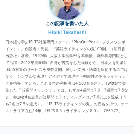
この記事を書いた人
Hibiki Takahashi
日本語で学ぶIELTS対策専門スクール『PlusOnePoint（プラスワンポ
イント）』創設者・代表。『英語ライティングの鬼100則』（明日香
出版社）著者。1997年に大阪大学医学部を卒業後、麻酔科専門医とし
て活躍。2012年渡豪時に自身が苦労をした経験から、日本人を対象に
IELTS対策のサービスを複数展開。難しい文法・語彙を駆使するのでは
なく、シンプルな表現とアイデアで論理性・明瞭性のあるライティン
グを指導している。これまでの利用者は4,500名を超え、Twitterで実
施した「12週間チャレンジ」では、わずか4週間で7.0、7週間で7.5な
ど、参加者4名全員が短期間でライティングスコア7.0以上を達成（う
ち2名は7.5を達成）。「IELTSライティングの鬼」の異名を持つ。オー
ストラリア在住14年、IELTS 8.5（ライティング 8.0）、CEFR C2。