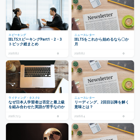
スピーキング
ニュースレター
IELTSスピーキングPart1・2・3
IELTSをこれから始めるなら〇か
トピック総まとめ
月
2026.8.2
0
2026.8.2
0
ライティング・タスク2
ニュースレター
なぜ日本人学習者は否定と最上級
リーディング、2回目以降を解く
を組み合わせた英語が苦手なのか
意味とは？
2026.7.23
0
2026.6.4
0