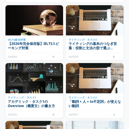
IELTS総合対策
ライティング・タスク2
【2026年完全保存版】IELTSスピ
ライティングの基本のつなぎ言
ーキング対策
葉：役割と文法の型で選ぶ
linking words
2026.8.2
0
2026.8.6
0
ライティング・タスク1
ライティング・タスク2
アカデミック・タスク1の
「動詞 + 人 + to不定詞」が使えな
Overview（概要文）の書き方
い動詞
2026.8.2
0
2026.8.7
1