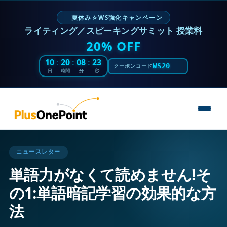
夏休み☆WS強化キャンペーン
ライティング／スピーキングサミット 授業料
20% OFF
10
:
20
:
08
:
22
WS20
クーポンコード
日
時間
分
秒
ニュースレター
単語力がなくて読めません!そ
の1:単語暗記学習の効果的な方
法