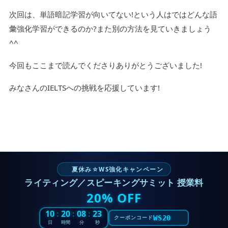
次回は、単語暗記学習が向いてない!という人はではどんな語
彙強化学習ができるのか?また別の方法を見ていきましょう
^^
今回もここまで読んでくださりありがとうございました!
みなさんのIELTSへの挑戦を応援しています!
夏休み☆WS強化キャンペーン
ライティング／スピーキングサミット 授業料
20% OFF
10
:
20
:
08
:
22
WS20
クーポンコード
日
時間
分
秒