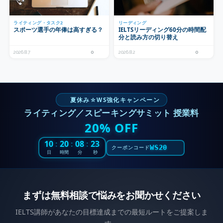
ライティング・タスク2
リーディング
スポーツ選手の年俸は高すぎる？
IELTSリーディング60分の時間配
分と読み方の切り替え
2026.8.7
0
2026.8.2
0
夏休み☆WS強化キャンペーン
ライティング／スピーキングサミット 授業料
20% OFF
10
:
20
:
08
:
21
WS20
クーポンコード
日
時間
分
秒
まずは無料相談で悩みをお聞かせください
IELTS講師があなたの目標達成までの最短ルートをご提案しま