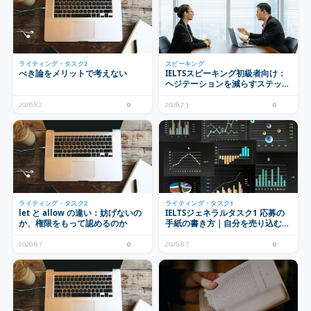
ライティング・タスク2
スピーキング
べき論をメリットで考えない
IELTSスピーキング初級者向け：
ヘジテーションを減らすステップ
式練習法
2026.8.2
0
2026.7.3
0
ライティング・タスク2
ライティング・タスク1
let と allow の違い：妨げないの
IELTSジェネラルタスク1 応募の
か、権限をもって認めるのか
手紙の書き方｜自分を売り込む順
番と初級から使える定型表現
2026.8.7
0
2026.8.7
0