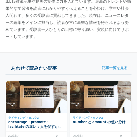
IELTS対策記事や動画の制作に力を入れています。最新のトレンドや効
果的な学習法を読者にわかりやすく伝えることを心掛け、学生や社会
人問わず、多くの受験者に貢献してきました。現在は、ニュースレタ
ーの編集をメインに担当し、読者が常に新鮮な情報を得られるよう努
めています。受験者一人ひとりの目標に寄り添い、実現に向けてサポ
ートしています。
あわせて読みたい記事
記事一覧を見る
ライティング・タスク2
ライティング・タスク2
encourage・promote・
number と amount の使い分け
facilitate の違い：人を促すか、
ものごとを進めるか
2026.8.7
0
2026.8.7
0