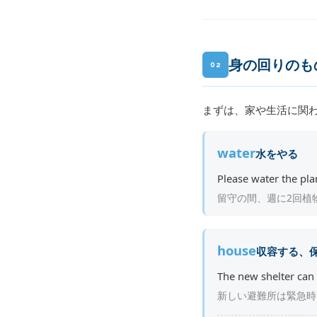
身の回りのも
02
まずは、家や生活に関
water
水をやる
Please water the pla
留守の間、週に2回植
house
収容する、
The new shelter can
新しい避難所は緊急時