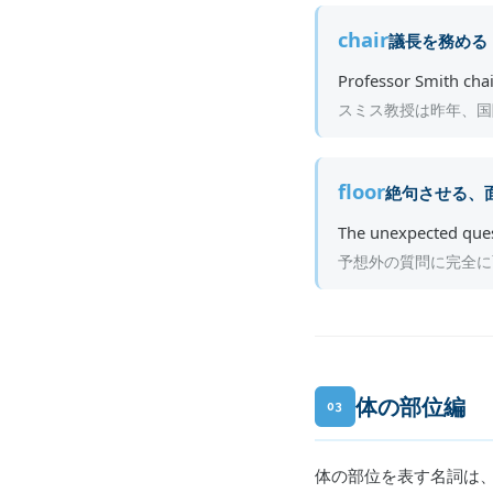
chair
議長を務める
Professor Smith chai
スミス教授は昨年、国
floor
絶句させる、
The unexpected ques
予想外の質問に完全に
体の部位編
03
体の部位を表す名詞は、