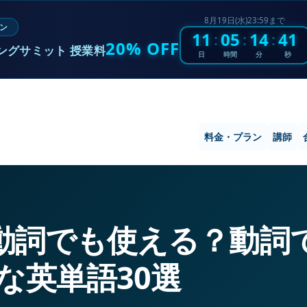
8月19日(水)23:59まで
ン
11
05
14
40
:
:
:
20% OFF
ングサミット 授業料
日
時間
分
秒
料金・プラン
講師
tは動詞でも使える？動詞
な英単語30選