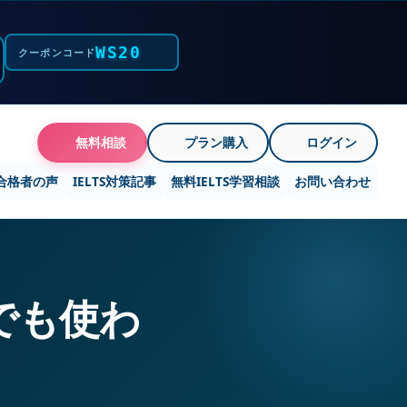
WS20
クーポンコード
無料相談
プラン購入
ログイン
合格者の声
IELTS対策記事
無料IELTS学習相談
お問い合わせ
でも使わ