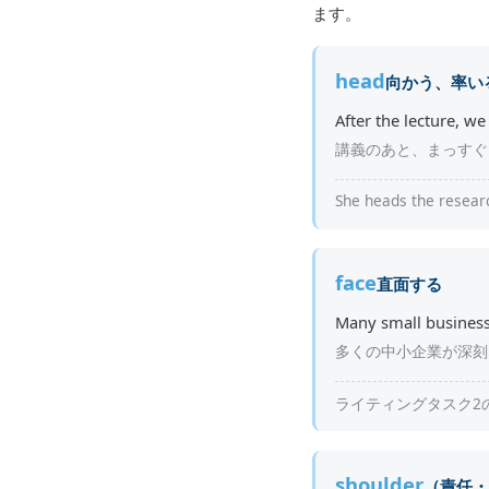
ます。
head
向かう、率い
After the lecture, we
講義のあと、まっすぐ
She heads th
face
直面する
Many small businesses
多くの中小企業が深刻
ライティングタスク2の頻出
shoulder
（責任・