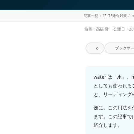
記事一覧
IELTS総合対策
執筆：高橋 響
公開日：
2
ブックマ
0
water は「水」
としても使われる
と、リーディング
逆に、この用法を
ます。この記事で
紹介します。