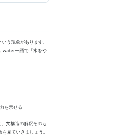
」という現象があります。
ater一語で「水をや
運用力を示せる
と、文構造の解釈そのも
語を見ていきましょう。