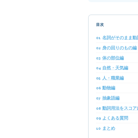
目次
名詞がそのまま動
身の回りのもの編
体の部位編
自然・天気編
人・職業編
動物編
抽象語編
動詞用法をスコア
よくある質問
まとめ