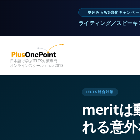
夏休み☆WS強化キャンペー
ライティング／スピーキ
日本語で学ぶIELTS対策専門
オンラインスクール since 2013
IELTS総合対策
meri
れる意外