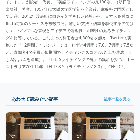
イント）』創設者・代表。『英語ライティングの鬼100則』（明日香
出版社）著者。1997年に大阪大学医学部を卒業後、麻酔科専門医とし
て活躍。2012年渡豪時に自身が苦労をした経験から、日本人を対象に
IELTS対策のサービスを複数展開。難しい文法・語彙を駆使するのでは
なく、シンプルな表現とアイデアで論理性・明瞭性のあるライティン
グを指導している。これまでの利用者は4,500名を超え、Twitterで実
施した「12週間チャレンジ」では、わずか4週間で7.0、7週間で7.5な
ど、参加者4名全員が短期間でライティングスコア7.0以上を達成（う
ち2名は7.5を達成）。「IELTSライティングの鬼」の異名を持つ。オー
ストラリア在住14年、IELTS 8.5（ライティング 8.0）、CEFR C2。
あわせて読みたい記事
記事一覧を見る