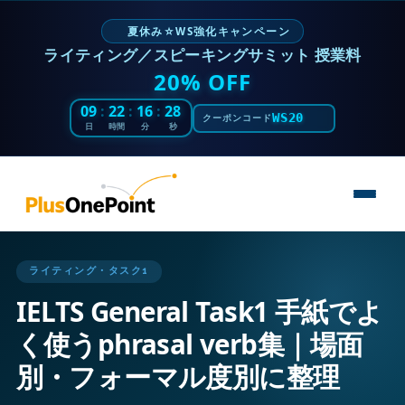
夏休み☆WS強化キャンペーン
ライティング／スピーキングサミット 授業料
20% OFF
09
:
22
:
16
:
27
WS20
クーポンコード
日
時間
分
秒
ライティング・タスク1
IELTS General Task1 手紙でよ
く使うphrasal verb集｜場面
別・フォーマル度別に整理