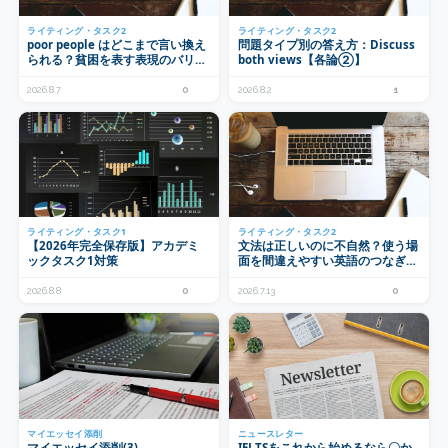
ライティング・タスク2
ライティング・タスク2
poor people はどこまで言い換え
問題タイプ別の答え方：Discuss
られる？貧困を表す表現のバリエ
both views【各論②】
ーション
2026.8.7
0
2026.8.2
1
ライティング・タスク1
ライティング・タスク2
【2026年完全保存版】アカデミ
文法は正しいのに不自然？使う場
ックタスク1対策
面を間違えやすい英語のつなぎ表
現6選：in terms of・as for・on
the contrary ほか
2026.8.8
0
2026.7.13
0
マイエッセイ添削
ニュースレター
マイエッセイ添削(3)
IELTSをこれから始めるなら〇か