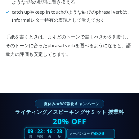
ような1語の動詞に置き換える
catch upやkeep in touchのような結びのphrasal verbは、
Informalレター特有の表現として覚えておく
手紙を書くときは、まずどのトーンで書くべきかを判断し、
そのトーンに合ったphrasal verbを選べるようになると、語
彙力の評価も安定してきます。
夏休み☆WS強化キャンペーン
ライティング／スピーキングサミット 授業料
20% OFF
09
:
22
:
16
:
27
WS20
クーポンコード
日
時間
分
秒