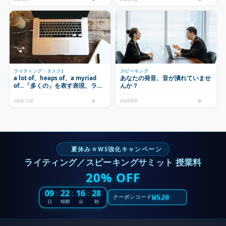
ライティング・タスク2
スピーキング
a lot of、heaps of、a myriad
あなたの発音、音が潰れていませ
of…「多くの」を表す表現、ライ
んか？
ティング・タスク2での使い分け
方
2026.7.28
0
2026.8.8
0
夏休み☆WS強化キャンペーン
ライティング／スピーキングサミット 授業料
20% OFF
09
:
22
:
16
:
26
WS20
クーポンコード
日
時間
分
秒