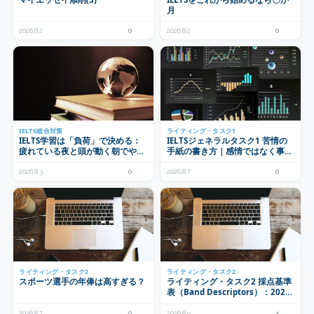
月
2026.8.2
0
2026.8.2
0
IELTS総合対策
ライティング・タスク1
IELTS学習は「負荷」で決める：
IELTSジェネラルタスク1 苦情の
疲れている夜と頭が動く朝でやる
手紙の書き方｜感情ではなく事実
ことを変える
で書く型と定型表現
2026.8.3
0
2026.8.7
0
ライティング・タスク2
ライティング・タスク2
スポーツ選手の年俸は高すぎる？
ライティング・タスク2 採点基準
表（Band Descriptors）：2023
年5月改訂で何が変わったのか
2026.8.7
0
2026.8.9
1