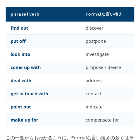
phrasal verb
Formalな言い換え
find out
discover
put off
postpone
look into
investigate
come up with
propose / devise
deal with
address
get in touch with
contact
point out
indicate
make up for
compensate for
この一覧からもわかるように、Formalな言い換えの多くはラ