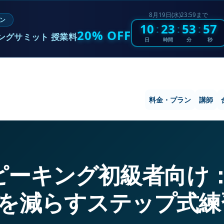
8月19日(水)23:59まで
ン
10
23
53
56
:
:
:
20% OFF
ングサミット 授業料
日
時間
分
秒
料金・プラン
講師
Sスピーキング初級者向け
を減らすステップ式練