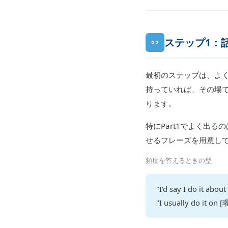
ステップ1：
02
最初のステップは、よ
持っていれば、その場
ります。
特にPart1でよく出
せるフレーズを用意し
頻度を答えるときの型
"I'd say I do it abou
"I usually do it o