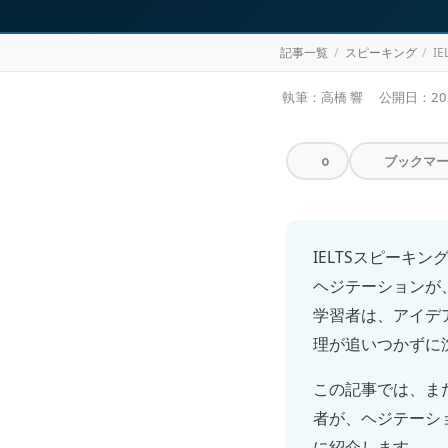
記事一覧
スピーキング
I
執筆：高橋 響
公開日：
2
ブックマ
0
IELTSスピー
ヘジテーションが、F
学習者は、アイデ
理が追いつかずに
この記事では、ま
者が、ヘジテーシ
に紹介します。