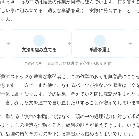
話すとき、頭の中では複数の作業が同時に進んでいます。何を答え
正しい形に組み立てる、適切な単語を選ぶ、実際に発音する、とい
ません。
+
+
+
文法を組み立てる
単語を選ぶ
この4つを、ほぼ同時に処理する必要があります。
語彙のストックが豊富な学習者は、この作業の多くを無意識にこな
できます。一方で、まだ使いこなせるパーツが少ない学習者は、文
一気に高くなります。その結果、考えている間に沈黙が生まれたり、
り、言いかけた文を途中で言い直したりすることが増えてしまいま
は、単なる「慣れの問題」ではなく、頭の中の処理能力に対して求
います。この構造を理解すると、練習の順番が見えてきます。いき
ずは処理の負荷そのものを下げる練習から始めるとよいでしょう。