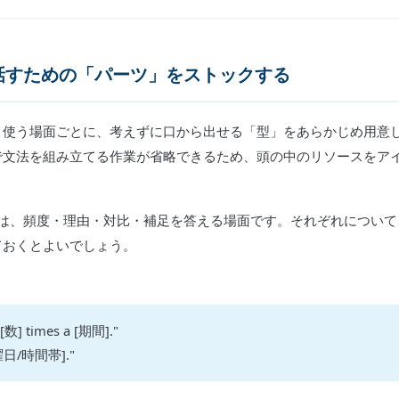
話すための「パーツ」をストックする
く使う場面ごとに、考えずに口から出せる「型」をあらかじめ用意
で文法を組み立てる作業が省略できるため、頭の中のリソースをア
るのは、頻度・理由・対比・補足を答える場面です。それぞれについ
ておくとよいでしょう。
t [数] times a [期間]."
n [曜日/時間帯]."