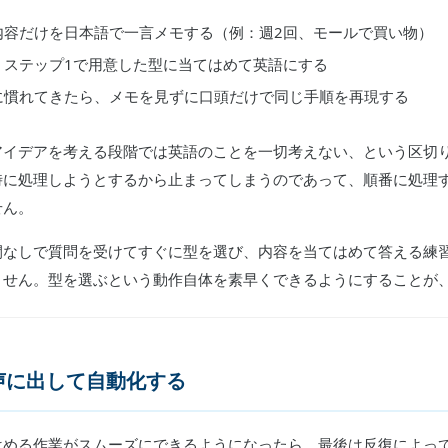
内容だけを日本語で一言メモする（例：週2回、モールで買い物）
、ステップ1で用意した型に当てはめて英語にする
に慣れてきたら、メモを見ずに口頭だけで同じ手順を再現する
アイデアを考える段階では英語のことを一切考えない、という区切
時に処理しようとするから止まってしまうのであって、順番に処理
せん。
間なしで質問を受けてすぐに型を選び、内容を当てはめて答える練
ません。型を選ぶという動作自体を素早くできるようにすることが
声に出して自動化する
はめる作業がスムーズにできるようになったら、最後は反復によっ