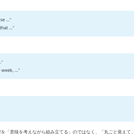
e ..."
hat ..."
."
week, ..."
型を「意味を考えながら組み立てる」のではなく、「丸ごと覚えて