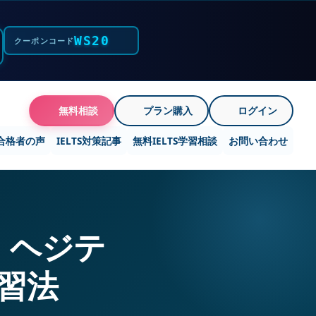
WS20
クーポンコード
無料相談
プラン購入
ログイン
合格者の声
IELTS対策記事
無料IELTS学習相談
お問い合わせ
：ヘジテ
習法