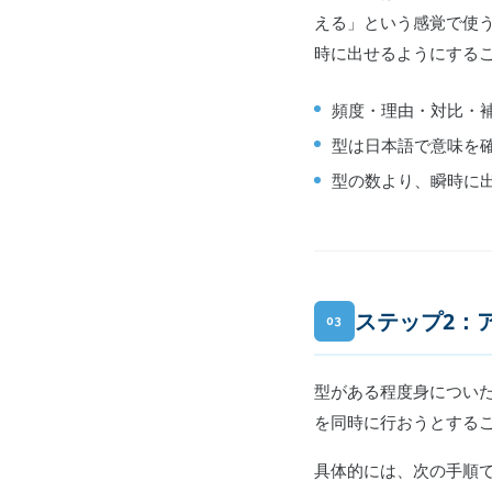
える」という感覚で使
時に出せるようにする
頻度・理由・対比・補
型は日本語で意味を
型の数より、瞬時に
ステップ2：
03
型がある程度身につい
を同時に行おうとする
具体的には、次の手順