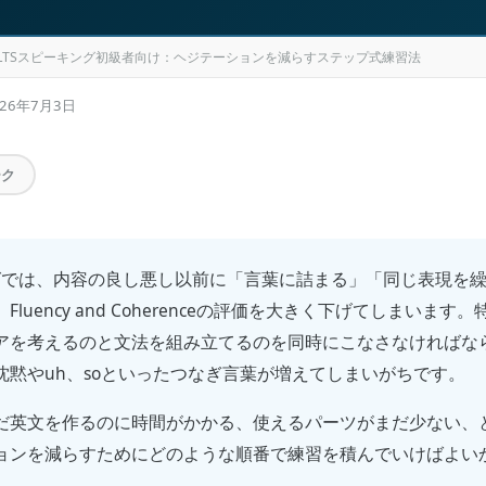
ELTSスピーキング初級者向け：ヘジテーションを減らすステップ式練習法
026年7月3日
ーク
キングでは、内容の良し悪し以前に「言葉に詰まる」「同じ表現を
luency and Coherenceの評価を大きく下げてしまいます。特
アを考えるのと文法を組み立てるのを同時にこなさなければな
沈黙やuh、soといったつなぎ言葉が増えてしまいがちです。
だ英文を作るのに時間がかかる、使えるパーツがまだ少ない、
ョンを減らすためにどのような順番で練習を積んでいけばよい