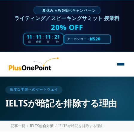
夏休み☆WS強化キャンペーン
ライティング／スピーキングサミット 授業料
20% OFF
11
:
11
:
11
:
20
WS20
クーポンコード
日
時間
分
秒
高度な学習へのゲートウェイ
IELTSが暗記を排除する理由
記事一覧
IELTS総合対策
IELTSが暗記を排除する理由