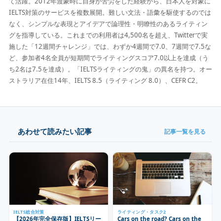
て活躍。2012年渡豪時に自身が苦労をした経験から、日本人を対象に
IELTS対策のサービスを複数展開。難しい文法・語彙を駆使するのでは
なく、シンプルな表現とアイデアで論理性・明瞭性のあるライティン
グを指導している。これまでの利用者は4,500名を超え、Twitterで実
施した「12週間チャレンジ」では、わずか4週間で7.0、7週間で7.5な
ど、参加者4名全員が短期間でライティングスコア7.0以上を達成（う
ち2名は7.5を達成）。「IELTSライティングの鬼」の異名を持つ。オー
ストラリア在住14年、IELTS 8.5（ライティング 8.0）、CEFR C2。
あわせて読みたい記事
記事一覧を見る
IELTS総合対策
ライティング・タスク2
【2026年完全保存版】IELTSリー
Cars on the road? Cars on the