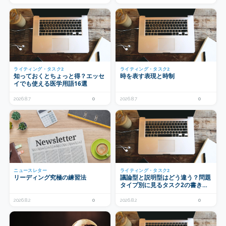
ライティング・タスク2
ライティング・タスク2
知っておくとちょっと得？エッセ
時を表す表現と時制
イでも使える医学用語16選
2026.8.7
0
2026.8.7
0
ニュースレター
ライティング・タスク2
リーディング究極の練習法
議論型と説明型はどう違う？問題
タイプ別に見るタスク2の書き分
け
2026.8.2
0
2026.8.2
0