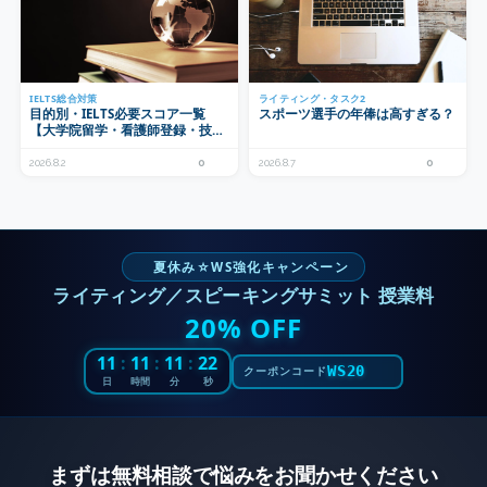
IELTS総合対策
ライティング・タスク2
目的別・IELTS必要スコア一覧
スポーツ選手の年俸は高すぎる？
【大学院留学・看護師登録・技能
移民など】
2026.8.2
0
2026.8.7
0
夏休み☆WS強化キャンペーン
ライティング／スピーキングサミット 授業料
20% OFF
11
:
11
:
11
:
20
WS20
クーポンコード
日
時間
分
秒
まずは無料相談で悩みをお聞かせください