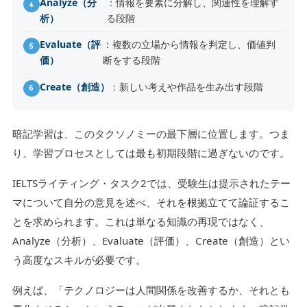
Analyze（分
：情報を要素に分解し、関連性を理解す
析）
る段階
Evaluate（評
：複数の立場から情報を判定し、価値判
価）
断をする段階
Create（創造）
：新しい考えや作品を生み出す段階
暗記学習は、このタクソノミーの最下層に位置します。つま
り、学習プロセスとしては最も初期段階に過ぎないのです。
IELTSライティング・タスク2では、受験生は提示されたテー
マについて自分の意見を述べ、それを根拠立てて論証するこ
とを求められます。これは単なる知識の再現ではなく、
Analyze（分析）、Evaluate（評価）、Create（創造）とい
う高度なスキルが必要です。
例えば、「テクノロジーは人間関係を改善するか、それとも