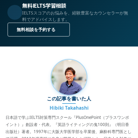
無料IELTS学習相談
IELTSスコアのお悩みを、経験豊富なカウンセラーが無
料でアドバイスします。
無料相談を予約する
この記事を書いた人
Hibiki Takahashi
日本語で学ぶIELTS対策専門スクール『PlusOnePoint（プラスワンポ
イント）』創設者・代表。『英語ライティングの鬼100則』（明日香
出版社）著者。1997年に大阪大学医学部を卒業後、麻酔科専門医とし