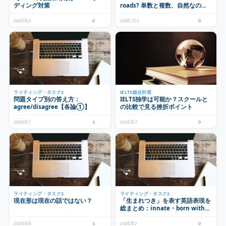
ディング対策
roads? 単数と複数、自然なのは
どっち？
2026.8.2
0
2026.7.21
0
ライティング・タスク2
IELTS総合対策
問題タイプ別の答え方：
IELTS独学は可能か？スクールと
agree/disagree【各論①】
の比較で見る挫折ポイント
2026.8.7
1
2026.8.7
0
ライティング・タスク2
ライティング・タスク2
現在形は現在の話ではない？
「生まれつき」を表す英語表現を
総まとめ：innate・born with・
predisposition ほか
2026.8.8
1
2026.8.7
0