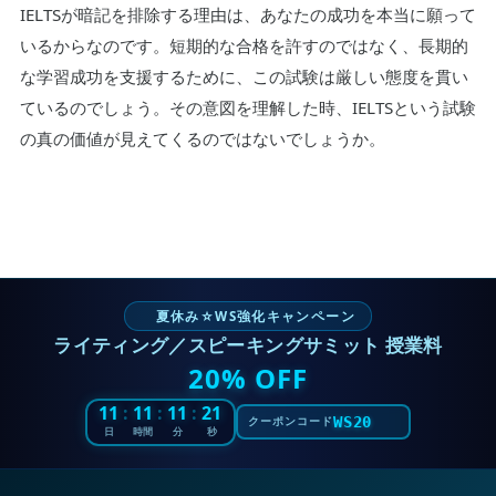
IELTSが暗記を排除する理由は、あなたの成功を本当に願って
いるからなのです。短期的な合格を許すのではなく、長期的
な学習成功を支援するために、この試験は厳しい態度を貫い
ているのでしょう。その意図を理解した時、IELTSという試験
の真の価値が見えてくるのではないでしょうか。
夏休み☆WS強化キャンペーン
ライティング／スピーキングサミット 授業料
20% OFF
11
:
11
:
11
:
20
WS20
クーポンコード
日
時間
分
秒